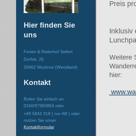
Preis pr
Hier finden Sie
Inklusi
uns
Lunchpak
Ferien & Reiterhof Siefert
Weitere 
Dorfstr. 25
Wanderre
29462 Wustrow (Wendland)
hier:
Kontakt
www.wan
Rufen Sie einfach an :
0160/97983863 oder
+49 5843 318 ( nur AB ) oder
nutzen Sie unser
Kontaktformular
.