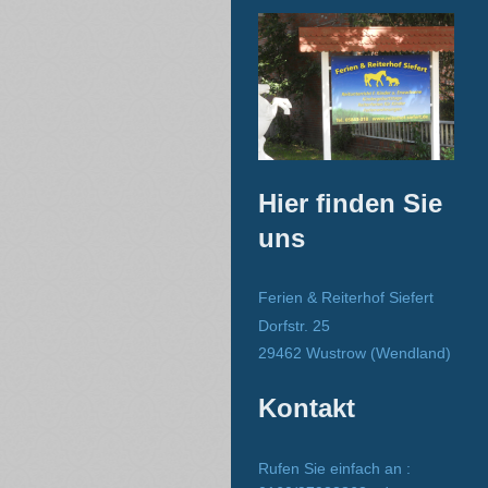
Hier finden Sie
uns
Ferien & Reiterhof Siefert
Dorfstr. 25
29462 Wustrow (Wendland)
Kontakt
Rufen Sie einfach an :